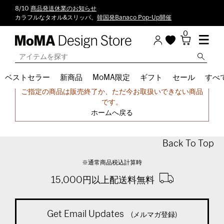
8/10
商品発送休業のお知らせ
カラフルなタオル&スリッパ。
韓国発Banaco Pop-Up開催
0
ベストセラー
新商品
MoMA限定
ギフト
セール
すべ
申し訳ございません。
ご指定の商品は販売終了か、ただ今お取扱いできない商品
です。
ホームへ戻る
Back To Top
※通常商品税込計算時
15,000円以上配送料無料
Get Email Updates
(メルマガ登録)