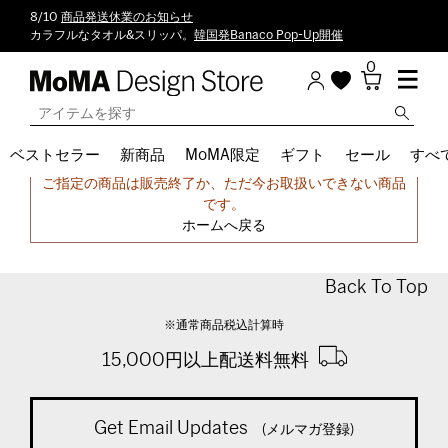
8/10
商品発送休業のお知らせ
カラフルなタオル&スリッパ。
韓国発Banaco Pop-Up開催
0
ベストセラー
新商品
MoMA限定
ギフト
セール
すべ
申し訳ございません。
ご指定の商品は販売終了か、ただ今お取扱いできない商品
です。
ホームへ戻る
Back To Top
※通常商品税込計算時
15,000円以上配送料無料
Get Email Updates
(メルマガ登録)