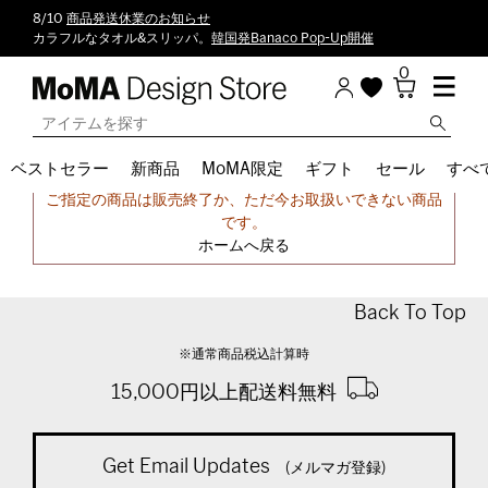
8/10
商品発送休業のお知らせ
カラフルなタオル&スリッパ。
韓国発Banaco Pop-Up開催
0
ベストセラー
新商品
MoMA限定
ギフト
セール
すべ
申し訳ございません。
ご指定の商品は販売終了か、ただ今お取扱いできない商品
です。
ホームへ戻る
Back To Top
※通常商品税込計算時
15,000円以上配送料無料
Get Email Updates
(メルマガ登録)