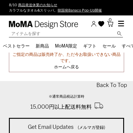
8/10
商品発送休業のお知らせ
カラフルなタオル&スリッパ。
韓国発Banaco Pop-Up開催
0
ベストセラー
新商品
MoMA限定
ギフト
セール
すべ
申し訳ございません。
ご指定の商品は販売終了か、ただ今お取扱いできない商品
です。
ホームへ戻る
Back To Top
※通常商品税込計算時
15,000円以上配送料無料
Get Email Updates
(メルマガ登録)