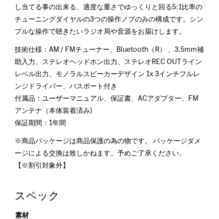
し当てる事の出来る、適度な重さでゆっくりと回る5:1比率の
チューニングダイヤルの3つの操作ノブのみの構成です。シン
プルな操作で聴きたいラジオ局や音源をお届けします。
技術仕様：AM / FMチューナー、Bluetooth（R） 、3.5mm補
助入力、ステレオヘッドホン出力、ステレオREC OUTライン
レベル出力、モノラルスピーカーデザイン 1x 3インチフルレ
ンジドライバー、バスポート付き
付属品：ユーザーマニュアル、保証書、ACアダプター、FM
アンテナ（本体装着済み)
保証期間：1年間
※商品パッケージは商品保護の為の物です。 パッケージダメ
ージによる交換は致しかねます。予めご了承ください。
【※割引対象外】
スペック
素材