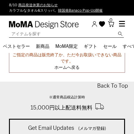
8/10
商品発送休業のお知らせ
カラフルなタオル&スリッパ。
韓国発Banaco Pop-Up開催
0
ベストセラー
新商品
MoMA限定
ギフト
セール
すべ
申し訳ございません。
ご指定の商品は販売終了か、ただ今お取扱いできない商品
です。
ホームへ戻る
Back To Top
※通常商品税込計算時
15,000円以上配送料無料
Get Email Updates
(メルマガ登録)