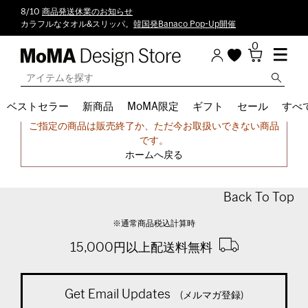
8/10
商品発送休業のお知らせ
カラフルなタオル&スリッパ。
韓国発Banaco Pop-Up開催
0
ベストセラー
新商品
MoMA限定
ギフト
セール
すべ
申し訳ございません。
ご指定の商品は販売終了か、ただ今お取扱いできない商品
です。
ホームへ戻る
Back To Top
※通常商品税込計算時
15,000円以上配送料無料
Get Email Updates
(メルマガ登録)