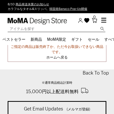
8/10
商品発送休業のお知らせ
カラフルなタオル&スリッパ。
韓国発Banaco Pop-Up開催
0
ベストセラー
新商品
MoMA限定
ギフト
セール
すべ
申し訳ございません。
ご指定の商品は販売終了か、ただ今お取扱いできない商品
です。
ホームへ戻る
Back To Top
※通常商品税込計算時
15,000円以上配送料無料
Get Email Updates
(メルマガ登録)