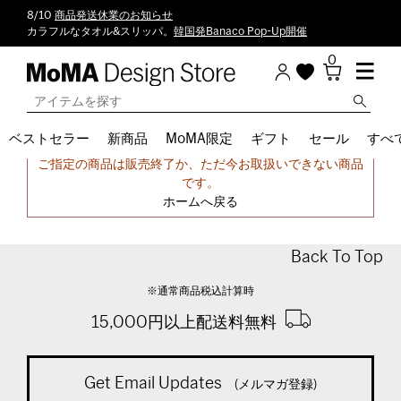
8/10
商品発送休業のお知らせ
カラフルなタオル&スリッパ。
韓国発Banaco Pop-Up開催
0
ベストセラー
新商品
MoMA限定
ギフト
セール
すべ
申し訳ございません。
ご指定の商品は販売終了か、ただ今お取扱いできない商品
です。
ホームへ戻る
Back To Top
※通常商品税込計算時
15,000円以上配送料無料
Get Email Updates
(メルマガ登録)