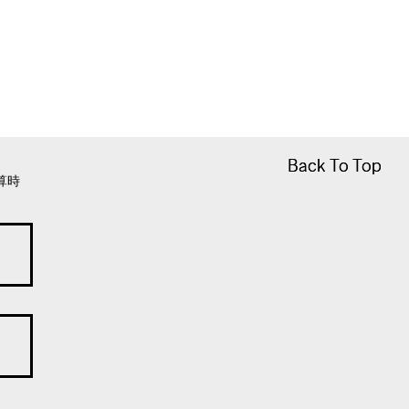
Back To Top
Back To Top
算時