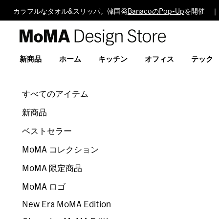
カラフルなタオル&スリッパ。韓国発
BanacoのPop-Up
を開催 ｜
MoMA
Design
Store
新商品
ホーム
キッチン
オフィス
テック
すべてのアイテム
新商品
ベストセラー
MoMA コレクション
MoMA 限定商品
MoMA ロゴ
New Era MoMA Edition