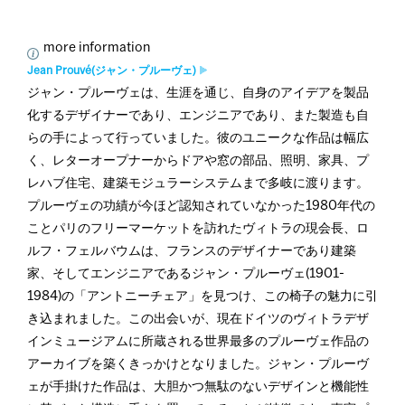
more information
Jean Prouvé(ジャン・プルーヴェ)
ジャン・プルーヴェは、生涯を通じ、自身のアイデアを製品
化するデザイナーであり、エンジニアであり、また製造も自
らの手によって行っていました。彼のユニークな作品は幅広
く、レターオープナーからドアや窓の部品、照明、家具、プ
レハブ住宅、建築モジュラーシステムまで多岐に渡ります。
プルーヴェの功績が今ほど認知されていなかった1980年代の
ことパリのフリーマーケットを訪れたヴィトラの現会長、ロ
ルフ・フェルバウムは、フランスのデザイナーであり建築
家、そしてエンジニアであるジャン・プルーヴェ(1901-
1984)の「アントニーチェア」を見つけ、この椅子の魅力に引
き込まれました。この出会いが、現在ドイツのヴィトラデザ
インミュージアムに所蔵される世界最多のプルーヴェ作品の
アーカイブを築くきっかけとなりました。ジャン・プルーヴ
ェが手掛けた作品は、大胆かつ無駄のないデザインと機能性