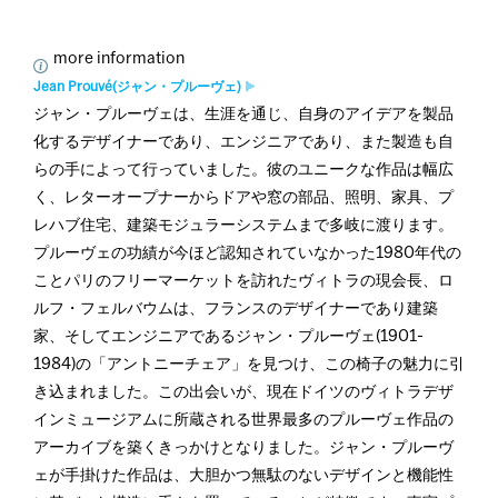
more information
Jean Prouvé(ジャン・プルーヴェ)
ジャン・プルーヴェは、生涯を通じ、自身のアイデアを製品
化するデザイナーであり、エンジニアであり、また製造も自
らの手によって行っていました。彼のユニークな作品は幅広
く、レターオープナーからドアや窓の部品、照明、家具、プ
レハブ住宅、建築モジュラーシステムまで多岐に渡ります。
プルーヴェの功績が今ほど認知されていなかった1980年代の
ことパリのフリーマーケットを訪れたヴィトラの現会長、ロ
ルフ・フェルバウムは、フランスのデザイナーであり建築
家、そしてエンジニアであるジャン・プルーヴェ(1901-
1984)の「アントニーチェア」を見つけ、この椅子の魅力に引
き込まれました。この出会いが、現在ドイツのヴィトラデザ
インミュージアムに所蔵される世界最多のプルーヴェ作品の
アーカイブを築くきっかけとなりました。ジャン・プルーヴ
ェが手掛けた作品は、大胆かつ無駄のないデザインと機能性