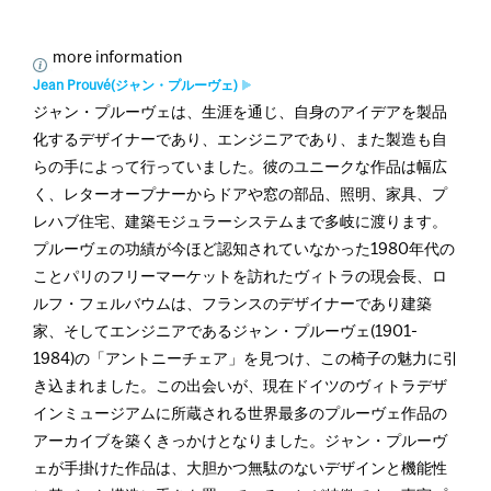
more information
Jean Prouvé(ジャン・プルーヴェ)
ジャン・プルーヴェは、生涯を通じ、自身のアイデアを製品
化するデザイナーであり、エンジニアであり、また製造も自
らの手によって行っていました。彼のユニークな作品は幅広
く、レターオープナーからドアや窓の部品、照明、家具、プ
レハブ住宅、建築モジュラーシステムまで多岐に渡ります。
プルーヴェの功績が今ほど認知されていなかった1980年代の
ことパリのフリーマーケットを訪れたヴィトラの現会長、ロ
ルフ・フェルバウムは、フランスのデザイナーであり建築
家、そしてエンジニアであるジャン・プルーヴェ(1901-
1984)の「アントニーチェア」を見つけ、この椅子の魅力に引
き込まれました。この出会いが、現在ドイツのヴィトラデザ
インミュージアムに所蔵される世界最多のプルーヴェ作品の
アーカイブを築くきっかけとなりました。ジャン・プルーヴ
ェが手掛けた作品は、大胆かつ無駄のないデザインと機能性