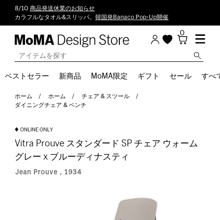
8/10
商品発送休業のお知らせ
カラフルなタオル&スリッパ。
韓国発Banaco Pop-Up開催
0
ベストセラー
新商品
MoMA限定
ギフト
セール
すべ
ホーム
ホーム
チェア & スツール
ダイニングチェア & ベンチ
Vitra Prouve スタンダード SP チェア ウォーム
グレー x ブルーディナスティ
Jean Prouve，1934