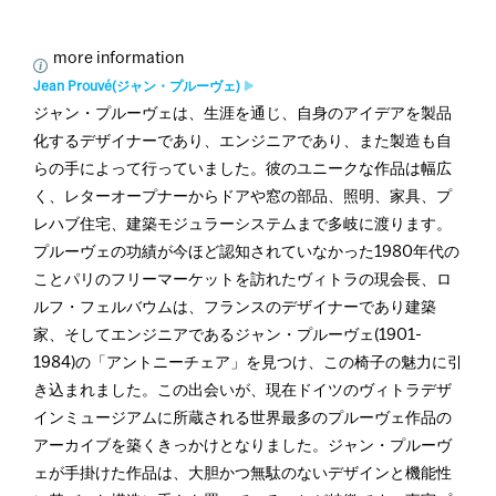
more information
Jean Prouvé(ジャン・プルーヴェ)
ジャン・プルーヴェは、生涯を通じ、自身のアイデアを製品
化するデザイナーであり、エンジニアであり、また製造も自
らの手によって行っていました。彼のユニークな作品は幅広
く、レターオープナーからドアや窓の部品、照明、家具、プ
レハブ住宅、建築モジュラーシステムまで多岐に渡ります。
プルーヴェの功績が今ほど認知されていなかった1980年代の
ことパリのフリーマーケットを訪れたヴィトラの現会長、ロ
ルフ・フェルバウムは、フランスのデザイナーであり建築
家、そしてエンジニアであるジャン・プルーヴェ(1901-
1984)の「アントニーチェア」を見つけ、この椅子の魅力に引
き込まれました。この出会いが、現在ドイツのヴィトラデザ
インミュージアムに所蔵される世界最多のプルーヴェ作品の
アーカイブを築くきっかけとなりました。ジャン・プルーヴ
ェが手掛けた作品は、大胆かつ無駄のないデザインと機能性