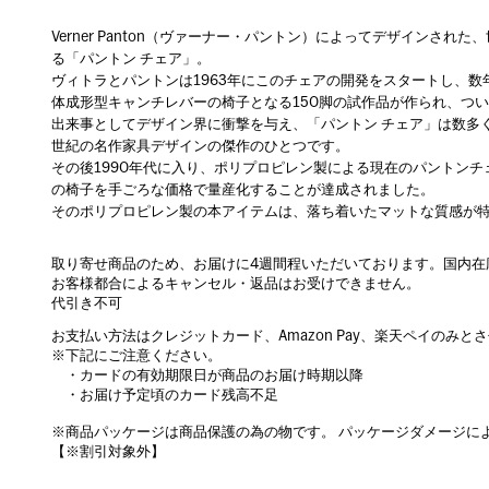
Verner Panton（ヴァーナー・パントン）によってデザインさ
る「パントン チェア」。
ヴィトラとパントンは1963年にこのチェアの開発をスタートし、数
体成形型キャンチレバーの椅子となる150脚の試作品が作られ、つい
出来事としてデザイン界に衝撃を与え、「パントン チェア」は数多く
世紀の名作家具デザインの傑作のひとつです。
その後1990年代に入り、ポリプロピレン製による現在のパントン
の椅子を手ごろな価格で量産化することが達成されました。
そのポリプロピレン製の本アイテムは、落ち着いたマットな質感が
取り寄せ商品のため、お届けに4週間程いただいております。国内在
お客様都合によるキャンセル・返品はお受けできません。
代引き不可
お支払い方法はクレジットカード、Amazon Pay、楽天ペイのみと
※下記にご注意ください。
・カードの有効期限日が商品のお届け時期以降
・お届け予定頃のカード残高不足
※商品パッケージは商品保護の為の物です。 パッケージダメージに
【※割引対象外】