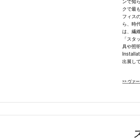
ンで知られ
クで最
フィス
ら、時
は、繊
「スタッ
具や照明のデ
Insta
出展し
>> ヴ