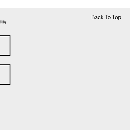
Back To Top
Back To Top
算時