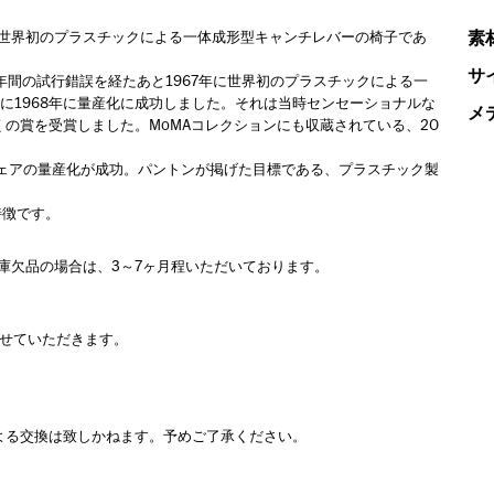
素
れた、世界初のプラスチックによる一体成形型キャンチレバーの椅子であ
サ
年間の試行錯誤を経たあと1967年に世界初のプラスチックによる一
に1968年に量産化に成功しました。それは当時センセーショナルな
メ
の賞を受賞しました。MoMAコレクションにも収蔵されている、20
チェアの量産化が成功。パントンが掲げた目標である、プラスチック製
特徴です。
庫欠品の場合は、3～7ヶ月程いただいております。
させていただきます。
よる交換は致しかねます。予めご了承ください。