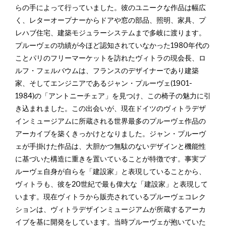
らの手によって行っていました。彼のユニークな作品は幅広
く、レターオープナーからドアや窓の部品、照明、家具、プ
レハブ住宅、建築モジュラーシステムまで多岐に渡ります。
プルーヴェの功績が今ほど認知されていなかった1980年代の
ことパリのフリーマーケットを訪れたヴィトラの現会長、ロ
ルフ・フェルバウムは、フランスのデザイナーであり建築
家、そしてエンジニアであるジャン・プルーヴェ(1901-
1984)の「アントニーチェア」を見つけ、この椅子の魅力に引
き込まれました。この出会いが、現在ドイツのヴィトラデザ
インミュージアムに所蔵される世界最多のプルーヴェ作品の
アーカイブを築くきっかけとなりました。ジャン・プルーヴ
ェが手掛けた作品は、大胆かつ無駄のないデザインと機能性
に基づいた構造に重きを置いていることが特徴です。事実プ
ルーヴェ自身が自らを「建設家」と表現していることから、
ヴィトラも、彼を20世紀で最も偉大な「建設家」と表現して
います。現在ヴィトラから販売されているプルーヴェコレク
ションは、ヴィトラデザインミュージアムが所蔵するアーカ
イブを基に開発をしています。当時プルーヴェが抱いていた