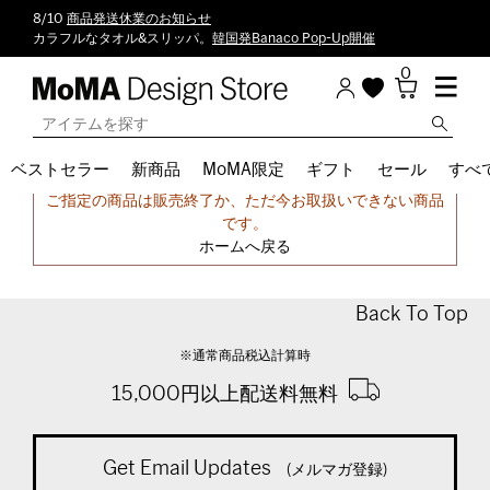
8/10
商品発送休業のお知らせ
カラフルなタオル&スリッパ。
韓国発Banaco Pop-Up開催
0
ベストセラー
新商品
MoMA限定
ギフト
セール
すべ
申し訳ございません。
ご指定の商品は販売終了か、ただ今お取扱いできない商品
です。
ホームへ戻る
Back To Top
※通常商品税込計算時
15,000円以上配送料無料
Get Email Updates
(メルマガ登録)