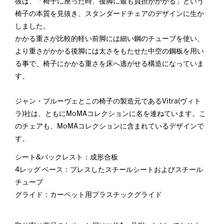
彼は、「椅子に座った時、後脚に最も負担がかかる」という
椅子の本質を見抜き、スタンダードチェアのデザインに生か
しました。
かかる重さが比較的軽い前脚には細い鋼のチューブを使い、
より重さがかかる後脚には太さをもたせた中空の鋼板を用い
る事で、椅子にかかる重さを床へ逃がせる構造になっていま
す。
ジャン・プルーヴェとこの椅子の製造元であるVitra(ヴィト
ラ)社は、ともにMoMAコレクションに名を連ねています。こ
のチェアも、MoMAコレクションに含まれているデザインで
す。
シート&バックレスト：成形合板
4レッグ ベース：プレスしたスチールシートおよびスチール
チューブ
グライド：カーペット用プラスチックグライド