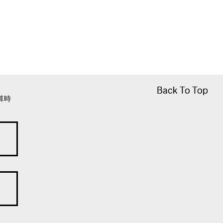
Back To Top
Back To Top
算時