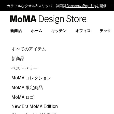
カラフルなタオル&スリッパ。韓国発
BanacoのPop-Up
を開催 ｜
MoMA
Design
Store
新商品
ホーム
キッチン
オフィス
テック
すべてのアイテム
新商品
ベストセラー
MoMA コレクション
MoMA 限定商品
MoMA ロゴ
New Era MoMA Edition