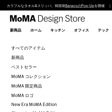
カラフルなタオル&スリッパ。韓国発
BanacoのPop-Up
を開催 ｜
MoMA
Design
Store
新商品
ホーム
キッチン
オフィス
テック
すべてのアイテム
新商品
ベストセラー
MoMA コレクション
MoMA 限定商品
MoMA ロゴ
New Era MoMA Edition