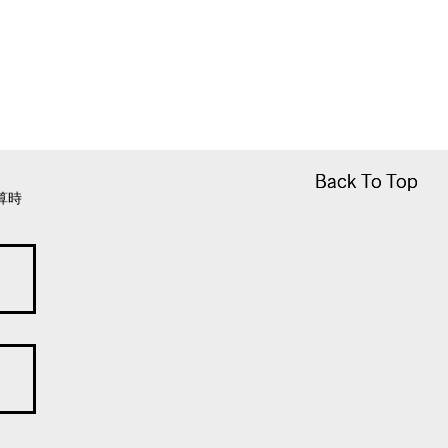
Back To Top
Back To Top
算時