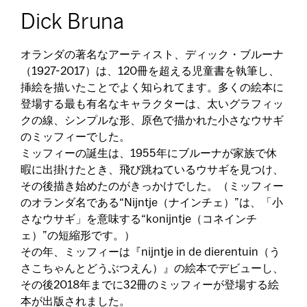
Dick Bruna
オランダの著名なアーティスト、ディック・ブルーナ
（1927-2017）は、120冊を超える児童書を執筆し、
挿絵を描いたことでよく知られてます。多くの絵本に
登場する最も有名なキャラクターは、太いグラフィッ
クの線、シンプルな形、原色で描かれた小さなウサギ
のミッフィーでした。
ミッフィーの誕生は、1955年にブルーナが家族で休
暇に出掛けたとき、飛び跳ねているウサギを見つけ、
その後描き始めたのがきっかけでした。（ミッフィー
のオランダ名である“Nijntje（ナインチェ）”は、「小
さなウサギ」を意味する“konijntje（コネインチ
ェ）”の短縮形です。）
その年、ミッフィーは『nijntje in de dierentuin（う
さこちゃんとどうぶつえん）』の絵本でデビューし、
その後2018年までに32冊のミッフィーが登場する絵
本が出版されました。