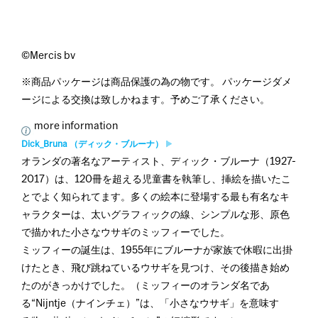
©Mercis bv
※商品パッケージは商品保護の為の物です。 パッケージダメ
ージによる交換は致しかねます。予めご了承ください。
more information
Dick_Bruna （ディック・ブルーナ）
オランダの著名なアーティスト、ディック・ブルーナ（1927-
2017）は、120冊を超える児童書を執筆し、挿絵を描いたこ
とでよく知られてます。多くの絵本に登場する最も有名なキ
ャラクターは、太いグラフィックの線、シンプルな形、原色
で描かれた小さなウサギのミッフィーでした。
ミッフィーの誕生は、1955年にブルーナが家族で休暇に出掛
けたとき、飛び跳ねているウサギを見つけ、その後描き始め
たのがきっかけでした。（ミッフィーのオランダ名であ
る“Nijntje（ナインチェ）”は、「小さなウサギ」を意味す