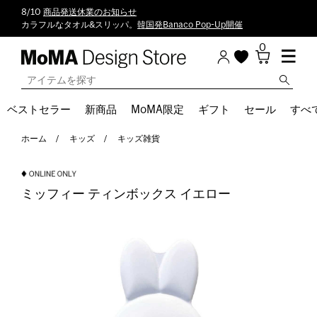
8/10
商品発送休業のお知らせ
カラフルなタオル&スリッパ。
韓国発Banaco Pop-Up開催
0
ベストセラー
新商品
MoMA限定
ギフト
セール
すべ
ホーム
キッズ
キッズ雑貨
ミッフィー ティンボックス イエロー