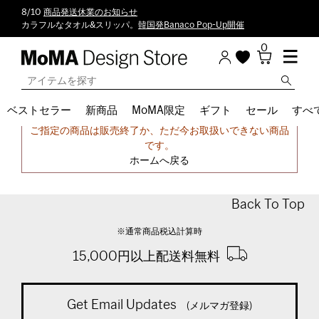
8/10
商品発送休業のお知らせ
カラフルなタオル&スリッパ。
韓国発Banaco Pop-Up開催
0
ベストセラー
新商品
MoMA限定
ギフト
セール
すべ
申し訳ございません。
ご指定の商品は販売終了か、ただ今お取扱いできない商品
です。
ホームへ戻る
Back To Top
※通常商品税込計算時
15,000円以上配送料無料
Get Email Updates
(メルマガ登録)