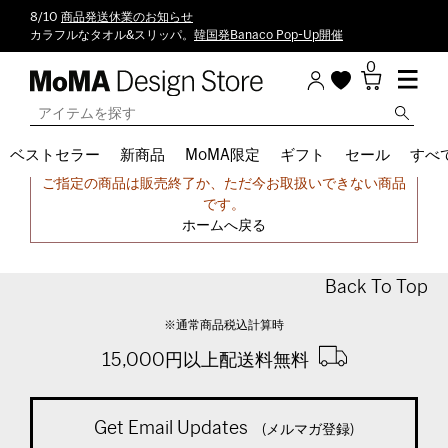
8/10
商品発送休業のお知らせ
カラフルなタオル&スリッパ。
韓国発Banaco Pop-Up開催
0
ベストセラー
新商品
MoMA限定
ギフト
セール
すべ
申し訳ございません。
ご指定の商品は販売終了か、ただ今お取扱いできない商品
です。
ホームへ戻る
Back To Top
※通常商品税込計算時
15,000円以上配送料無料
Get Email Updates
(メルマガ登録)