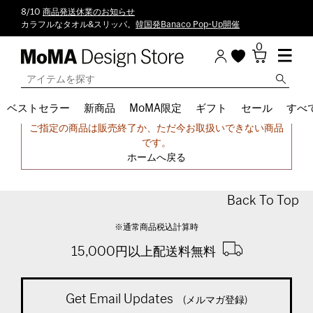
8/10
商品発送休業のお知らせ
カラフルなタオル&スリッパ。
韓国発Banaco Pop-Up開催
0
ベストセラー
新商品
MoMA限定
ギフト
セール
すべ
申し訳ございません。
ご指定の商品は販売終了か、ただ今お取扱いできない商品
です。
ホームへ戻る
Back To Top
※通常商品税込計算時
15,000円以上配送料無料
Get Email Updates
(メルマガ登録)