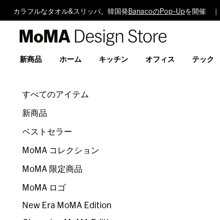
カラフルなタオル&スリッパ。韓国発
BanacoのPop-Up
を開催 ｜
MoMA
Design
Store
新商品
ホーム
キッチン
オフィス
テック
すべてのアイテム
新商品
ベストセラー
MoMA コレクション
MoMA 限定商品
MoMA ロゴ
New Era MoMA Edition