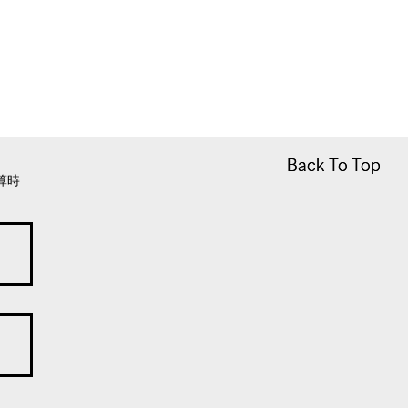
Back To Top
Back To Top
算時