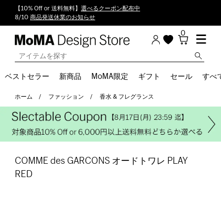
【10% Off or 送料無料】
選べるクーポン配布中
8/10
商品発送休業のお知らせ
0
ベストセラー
新商品
MoMA限定
ギフト
セール
すべ
ホーム
ファッション
香水 & フレグランス
COMME des GARCONS オードトワレ PLAY
RED