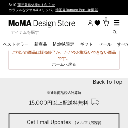
8/10
商品発送休業のお知らせ
カラフルなタオル&スリッパ。
韓国発Banaco Pop-Up開催
0
ベストセラー
新商品
MoMA限定
ギフト
セール
すべ
申し訳ございません。
ご指定の商品は販売終了か、ただ今お取扱いできない商品
です。
ホームへ戻る
Back To Top
※通常商品税込計算時
15,000円以上配送料無料
Get Email Updates
(メルマガ登録)