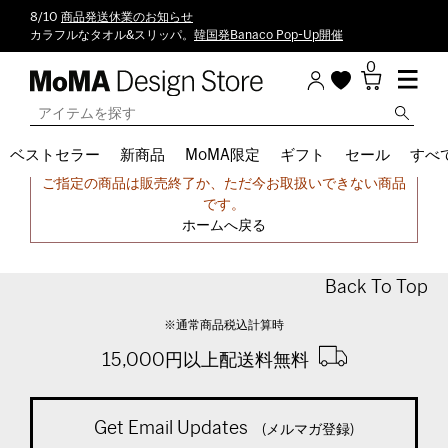
8/10
商品発送休業のお知らせ
カラフルなタオル&スリッパ。
韓国発Banaco Pop-Up開催
0
ベストセラー
新商品
MoMA限定
ギフト
セール
すべ
申し訳ございません。
ご指定の商品は販売終了か、ただ今お取扱いできない商品
です。
ホームへ戻る
Back To Top
※通常商品税込計算時
15,000円以上配送料無料
Get Email Updates
(メルマガ登録)