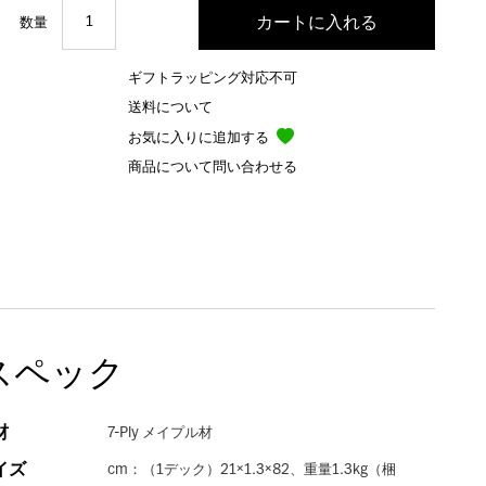
数量
ギフトラッピング対応不可
送料について
お気に入りに追加する
商品について問い合わせる
スペック
材
7-Ply メイプル材
イズ
cm：（1デック）21×1.3×82、重量1.3kg（梱