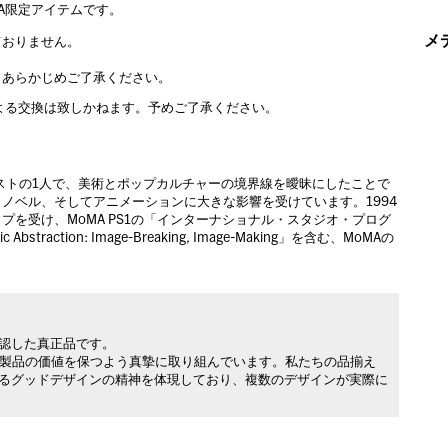
rved.MoMA限定アイテムです。
メ
ておりません。
。あらかじめご了承ください。
よる交換は致しかねます。予めご了承ください。
ィストの1人で、美術とポップカルチャーの境界線を曖昧にしたことで
ノベル、そしてアニメーションに大きな影響を受けています。1994
を受け、MoMA PS1の「インターナショナル・スタジオ・プログ
tion: Image-Breaking, Image-Making」を含む、MoMAの
承認した真正品です。
製品の価値を保つよう真摯に取り組んでいます。私たちの品揃え
れるグッドデザインの精神を体現しており、複数のデザインが実際に