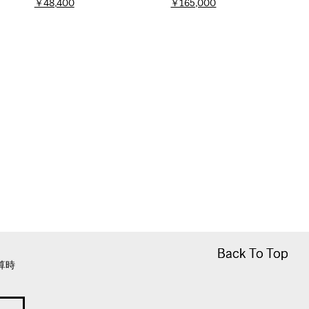
￥48,400
￥165,000
Back To Top
Back To Top
算時