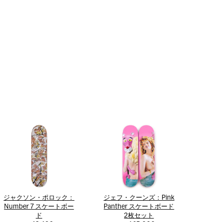
ジャクソン・ポロック：
ジェフ・クーンズ：Pink
Number 7 スケートボー
Panther スケートボード
ド
2枚セット