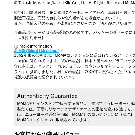
© Takashi Murakami/Kaikai Kiki Co., Ltd. All Rights Rese
壁掛け用器具付属 ※装飾用スケートボードのため、車輪は付属し
製造工程上、商品の色むらや色付着がある場合がございます。
また、直輸入品のため、外装箱にキズやへこみ、汚れがございます
※商品パッケージは商品保護の為の物です。 パッケージダメージに
【※割引対象外】
more information
村上隆 (Takashi Murakami)
1962年東京都生まれ。MoMAコレクションに選ばれているアーテ
世界的に知られています。彼の作品は、日本の漫画本やグラフィック
年に村上は、アジアン・カルチュラル・カウンシルからフェローシップ
ラム」に参加しました。村上の作品は、2007年に開催された「Comic Abstrac
複数の展覧会で紹介されています。
Authenticity Guarantee
MoMAデザインストアで販売する製品は、すべてキュレーターが
私たちは、丁寧なリサーチとデザイナーとの密接な協力を通じて、
は、ニューヨーク近代美術館（MoMA）のコレクションに収蔵さ
MoMAコレクションに収蔵されています。
お客様からの商品レビュー