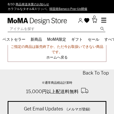
8/10
商品発送休業のお知らせ
カラフルなタオル&スリッパ。
韓国発Banaco Pop-Up開催
0
ベストセラー
新商品
MoMA限定
ギフト
セール
すべ
申し訳ございません。
ご指定の商品は販売終了か、ただ今お取扱いできない商品
です。
ホームへ戻る
Back To Top
※通常商品税込計算時
15,000円以上配送料無料
Get Email Updates
(メルマガ登録)