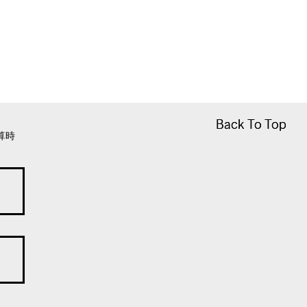
Back To Top
Back To Top
算時