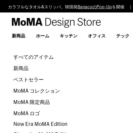
カラフルなタオル&スリッパ。韓国発
BanacoのPop-Up
を開催 ｜
MoMA
Design
Store
新商品
ホーム
キッチン
オフィス
テック
すべてのアイテム
新商品
ベストセラー
MoMA コレクション
MoMA 限定商品
MoMA ロゴ
New Era MoMA Edition