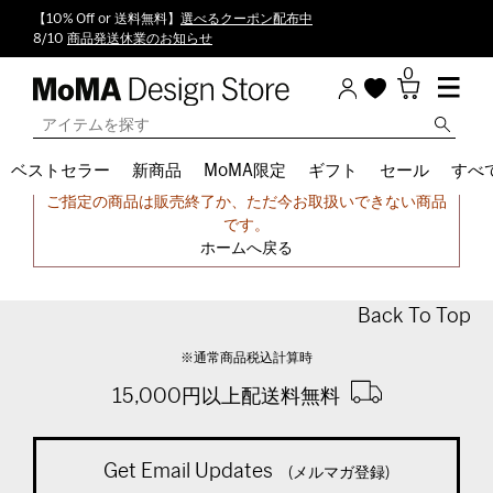
【10% Off or 送料無料】
選べるクーポン配布中
8/10
商品発送休業のお知らせ
0
ベストセラー
新商品
MoMA限定
ギフト
セール
すべ
申し訳ございません。
ご指定の商品は販売終了か、ただ今お取扱いできない商品
です。
ホームへ戻る
Back To Top
※通常商品税込計算時
15,000円以上配送料無料
Get Email Updates
(メルマガ登録)