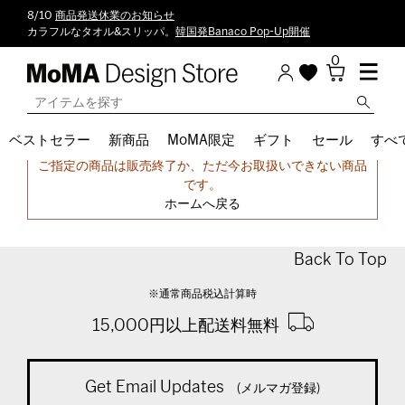
8/10
商品発送休業のお知らせ
カラフルなタオル&スリッパ。
韓国発Banaco Pop-Up開催
0
ベストセラー
新商品
MoMA限定
ギフト
セール
すべ
申し訳ございません。
ご指定の商品は販売終了か、ただ今お取扱いできない商品
です。
ホームへ戻る
Back To Top
※通常商品税込計算時
15,000円以上配送料無料
Get Email Updates
(メルマガ登録)