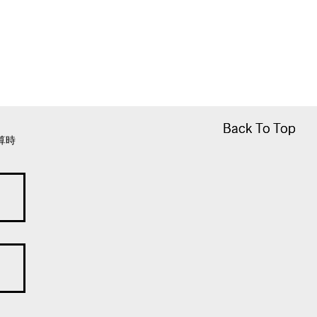
Back To Top
Back To Top
算時