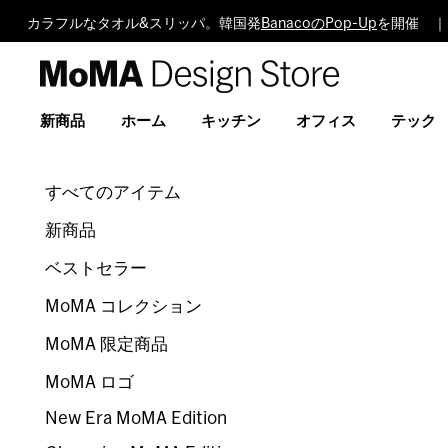
カラフルなタオル&スリッパ。韓国発
BanacoのPop-Up
を開催 ｜
MoMA
Design
Store
新商品
ホーム
キッチン
オフィス
テック
すべてのアイテム
新商品
ベストセラー
MoMA コレクション
MoMA 限定商品
MoMA ロゴ
New Era MoMA Edition