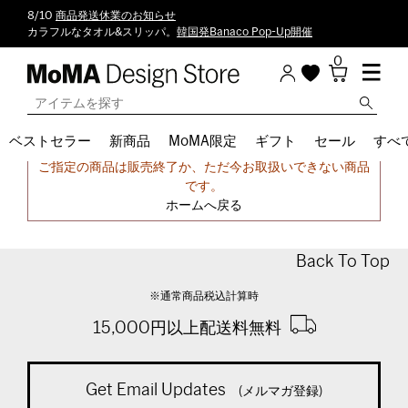
8/10
商品発送休業のお知らせ
カラフルなタオル&スリッパ。
韓国発Banaco Pop-Up開催
0
ベストセラー
新商品
MoMA限定
ギフト
セール
すべ
申し訳ございません。
ご指定の商品は販売終了か、ただ今お取扱いできない商品
です。
ホームへ戻る
Back To Top
※通常商品税込計算時
15,000円以上配送料無料
Get Email Updates
(メルマガ登録)