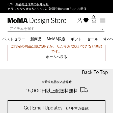
8/10
商品発送休業のお知らせ
カラフルなタオル&スリッパ。
韓国発Banaco Pop-Up開催
0
ベストセラー
新商品
MoMA限定
ギフト
セール
すべ
申し訳ございません。
ご指定の商品は販売終了か、ただ今お取扱いできない商品
です。
ホームへ戻る
Back To Top
※通常商品税込計算時
15,000円以上配送料無料
Get Email Updates
(メルマガ登録)