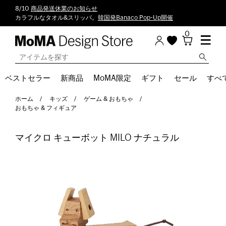
8/10
商品発送休業のお知らせ
カラフルなタオル&スリッパ。
韓国発Banaco Pop-Up開催
0
ベストセラー
新商品
MoMA限定
ギフト
セール
すべ
ホーム
キッズ
ゲーム & おもちゃ
おもちゃ & フィギュア
マイクロ キューボット MILO ナチュラル