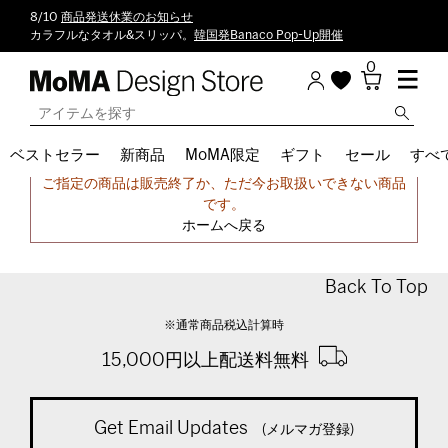
8/10
商品発送休業のお知らせ
カラフルなタオル&スリッパ。
韓国発Banaco Pop-Up開催
0
ベストセラー
新商品
MoMA限定
ギフト
セール
すべ
申し訳ございません。
ご指定の商品は販売終了か、ただ今お取扱いできない商品
です。
ホームへ戻る
Back To Top
※通常商品税込計算時
15,000円以上配送料無料
Get Email Updates
(メルマガ登録)