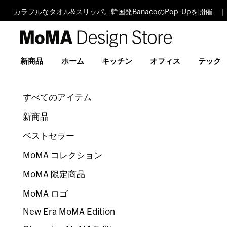
カラフルなタオル&スリッパ。韓国発
BanacoのPop-Up
を開催 ｜
MoMA
Design
Store
新商品
ホーム
キッチン
オフィス
テック
すべてのアイテム
新商品
ベストセラー
MoMA コレクション
MoMA 限定商品
MoMA ロゴ
New Era MoMA Edition