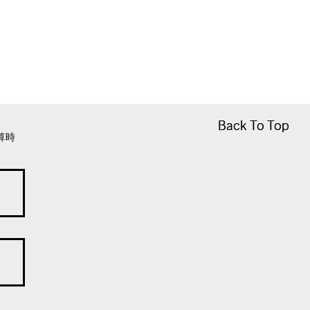
Back To Top
Back To Top
算時