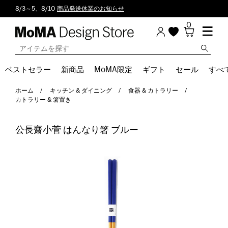
8/3～5、8/10
商品発送休業のお知らせ
0
ベストセラー
新商品
MoMA限定
ギフト
セール
すべ
ホーム
キッチン & ダイニング
食器 & カトラリー
カトラリー & 箸置き
公長齋小菅 はんなり箸 ブルー