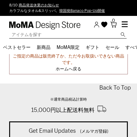
8/10
商品発送休業のお知らせ
カラフルなタオル&スリッパ。
韓国発Banaco Pop-Up開催
0
ベストセラー
新商品
MoMA限定
ギフト
セール
すべ
申し訳ございません。
ご指定の商品は販売終了か、ただ今お取扱いできない商品
です。
ホームへ戻る
Back To Top
※通常商品税込計算時
15,000円以上配送料無料
Get Email Updates
(メルマガ登録)