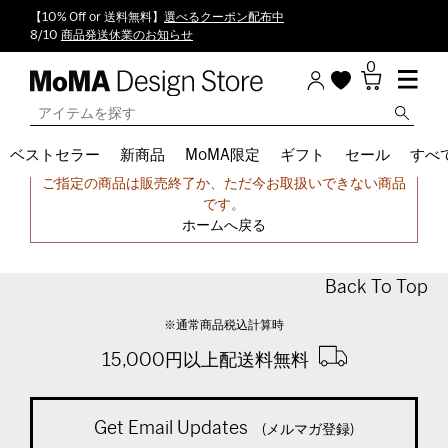
【10% Off or 送料無料】
選べるクーポン配布中
8/10
商品発送休業のお知らせ
0
ベストセラー
新商品
MoMA限定
ギフト
セール
すべ
申し訳ございません。
ご指定の商品は販売終了か、ただ今お取扱いできない商品
です。
ホームへ戻る
Back To Top
※通常商品税込計算時
15,000円以上配送料無料
Get Email Updates
(メルマガ登録)