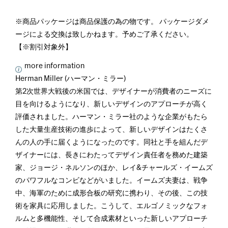
※商品パッケージは商品保護の為の物です。 パッケージダメ
ージによる交換は致しかねます。予めご了承ください。
【※割引対象外】
more information
Herman Miller (ハーマン・ミラー)
第2次世界大戦後の米国では、デザイナーが消費者のニーズに
目を向けるようになり、新しいデザインのアプローチが高く
評価されました。ハーマン・ミラー社のような企業がもたら
した大量生産技術の進歩によって、新しいデザインはたくさ
んの人の手に届くようになったのです。同社と手を組んだデ
ザイナーには、長きにわたってデザイン責任者を務めた建築
家、ジョージ・ネルソンのほか、レイ&チャールズ・イームズ
のパワフルなコンビなどがいました。イームズ夫妻は、戦争
中、海軍のために成形合板の研究に携わり、その後、この技
術を家具に応用しました。こうして、エルゴノミックなフォ
ルムと多機能性、そして合成素材といった新しいアプローチ