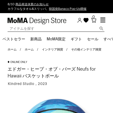
8/10
商品発送休業のお知らせ
カラフルなタオル&スリッパ。
韓国発Banaco Pop-Up開催
0
ベストセラー
新商品
MoMA限定
ギフト
セール
すべ
ホーム
ホーム
インテリア雑貨
その他インテリア雑貨
エドガー・ヒープ・オブ・バーズ Neufs for
Hawaii バスケットボール
Kindred Studio，2023