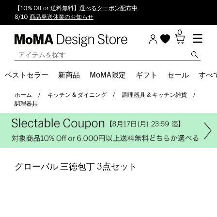
【10% Off or 送料無料】
選べるクーポン配布中
8/10
商品発送休業のお知らせ
0
ベストセラー
新商品
MoMA限定
ギフト
セール
すべ
ホーム
キッチン & ダイニング
調理器具 & キッチン雑貨
調理器具
グローバル 三徳包丁 3点セット