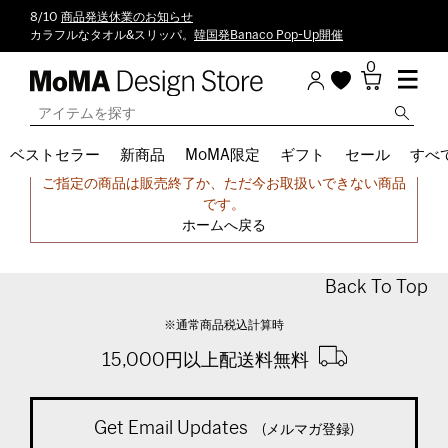
8/10
商品発送休業のお知らせ
カラフルなタオル&スリッパ。
韓国発Banaco Pop-Up開催
0
ベストセラー
新商品
MoMA限定
ギフト
セール
すべ
申し訳ございません。
ご指定の商品は販売終了か、ただ今お取扱いできない商品
です。
ホームへ戻る
Back To Top
※通常商品税込計算時
15,000円以上配送料無料
Get Email Updates
(メルマガ登録)