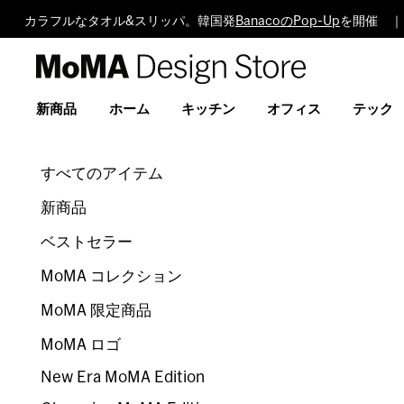
カラフルなタオル&スリッパ。韓国発
BanacoのPop-Up
を開催 ｜
MoMA
Design
Store
新商品
ホーム
キッチン
オフィス
テック
すべてのアイテム
新商品
ベストセラー
MoMA コレクション
MoMA 限定商品
MoMA ロゴ
New Era MoMA Edition