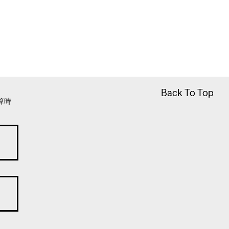
Back To Top
Back To Top
算時