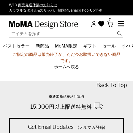
8/10
商品発送休業のお知らせ
カラフルなタオル&スリッパ。
韓国発Banaco Pop-Up開催
0
ベストセラー
新商品
MoMA限定
ギフト
セール
すべ
申し訳ございません。
ご指定の商品は販売終了か、ただ今お取扱いできない商品
です。
ホームへ戻る
Back To Top
※通常商品税込計算時
15,000円以上配送料無料
Get Email Updates
(メルマガ登録)