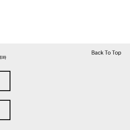
Back To Top
Back To Top
算時