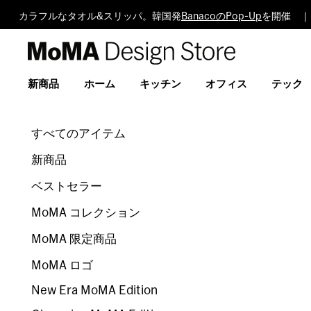
カラフルなタオル&スリッパ。韓国発
BanacoのPop-Up
を開催 ｜
MoMA
Design
Store
新商品
ホーム
キッチン
オフィス
テック
すべてのアイテム
新商品
ベストセラー
MoMA コレクション
MoMA 限定商品
MoMA ロゴ
New Era MoMA Edition