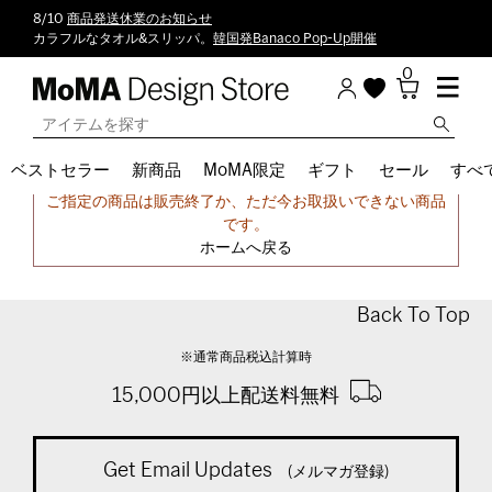
8/10
商品発送休業のお知らせ
カラフルなタオル&スリッパ。
韓国発Banaco Pop-Up開催
0
ベストセラー
新商品
MoMA限定
ギフト
セール
すべ
申し訳ございません。
ご指定の商品は販売終了か、ただ今お取扱いできない商品
です。
ホームへ戻る
Back To Top
※通常商品税込計算時
15,000円以上配送料無料
Get Email Updates
(メルマガ登録)